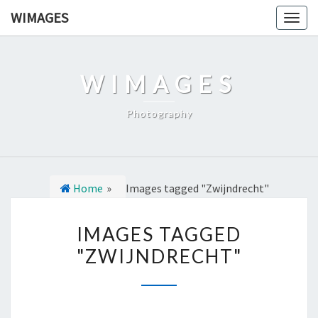
Ga
WIMAGES
Togg
naar
navig
de
content
WIMAGES
Photography
Home
»
Images tagged "Zwijndrecht"
I
IMAGES TAGGED
M
"ZWIJNDRECHT"
A
G
E
S