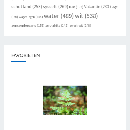
schotland
(253)
sysselt
(269)
Vakantie
(233)
tuin
(152)
vogel
wit
(538)
water
(489)
(140)
wageningen
(144)
zonsondergang
(155)
zuid-afrika
(142)
zwart-wit
(148)
FAVORIETEN