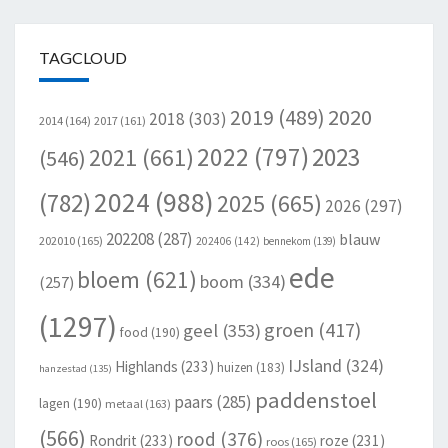
TAGCLOUD
2020
2019
(489)
2018
(303)
2014
(164)
2017
(161)
2022
(797)
2023
2021
(661)
(546)
2024
(988)
(782)
2025
(665)
2026
(297)
202208
(287)
blauw
202010
(165)
202406
(142)
bennekom
(139)
ede
bloem
(621)
boom
(334)
(257)
(1297)
groen
(417)
geel
(353)
food
(190)
IJsland
(324)
Highlands
(233)
huizen
(183)
hanzestad
(135)
paddenstoel
paars
(285)
lagen
(190)
metaal
(163)
(566)
rood
(376)
Rondrit
(233)
roze
(231)
roos
(165)