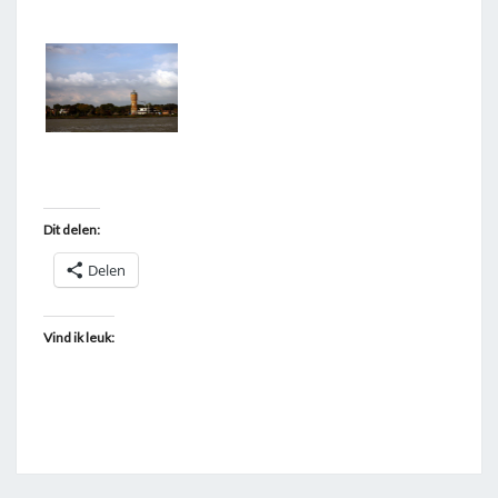
T
A
G
G
E
D
"
Dit delen:
Z
W
Delen
I
J
Vind ik leuk:
N
D
R
E
C