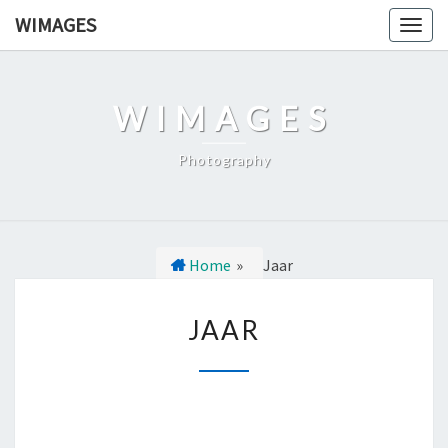
Ga
WIMAGES
Togg
naar
navig
de
content
WIMAGES
Photography
Home
»
Jaar
J
JAAR
A
A
R