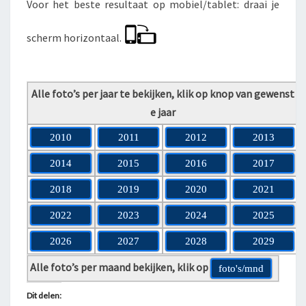
Voor het beste resultaat op mobiel/tablet: draai je
scherm horizontaal.
Alle foto’s per jaar te bekijken, klik op knop van gewenst
e jaar
2010
2011
2012
2013
2014
2015
2016
2017
2018
2019
2020
2021
2022
2023
2024
2025
2026
2027
2028
2029
Alle foto’s per maand bekijken, klik op
foto's/mnd
Dit delen: