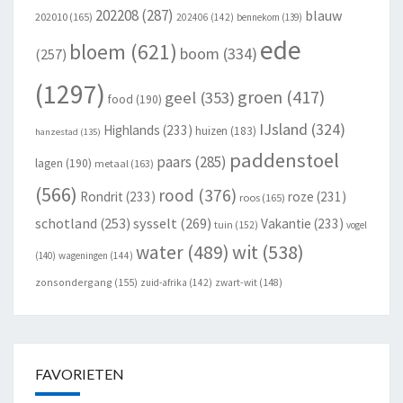
202208
(287)
blauw
202010
(165)
202406
(142)
bennekom
(139)
ede
bloem
(621)
boom
(334)
(257)
(1297)
groen
(417)
geel
(353)
food
(190)
IJsland
(324)
Highlands
(233)
huizen
(183)
hanzestad
(135)
paddenstoel
paars
(285)
lagen
(190)
metaal
(163)
(566)
rood
(376)
Rondrit
(233)
roze
(231)
roos
(165)
schotland
(253)
sysselt
(269)
Vakantie
(233)
tuin
(152)
vogel
wit
(538)
water
(489)
(140)
wageningen
(144)
zonsondergang
(155)
zuid-afrika
(142)
zwart-wit
(148)
FAVORIETEN