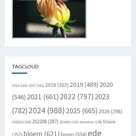
TAGCLOUD
2020
2019
(489)
2018
(303)
2014
(164)
2017
(161)
2022
(797)
2023
2021
(661)
(546)
2024
(988)
(782)
2025
(665)
2026
(298)
202208
(287)
blauw
202010
(165)
202406
(142)
bennekom
(139)
ede
bloem
(621)
boom
(334)
(257)