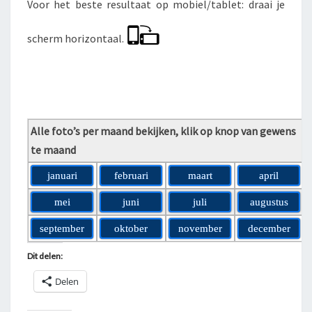
Voor het beste resultaat op mobiel/tablet: draai je
scherm horizontaal.
Alle foto’s per maand bekijken, klik op knop van gewens
te maand
januari
februari
maart
april
mei
juni
juli
augustus
september
oktober
november
december
Dit delen:
Delen