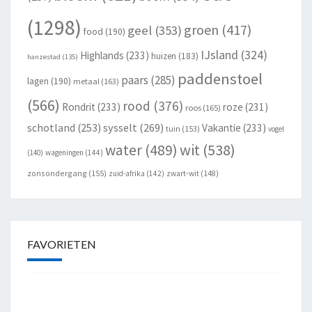
(1298)
groen
(417)
geel
(353)
food
(190)
IJsland
(324)
Highlands
(233)
huizen
(183)
hanzestad
(135)
paddenstoel
paars
(285)
lagen
(190)
metaal
(163)
(566)
rood
(376)
Rondrit
(233)
roze
(231)
roos
(165)
schotland
(253)
sysselt
(269)
Vakantie
(233)
tuin
(153)
vogel
wit
(538)
water
(489)
(140)
wageningen
(144)
zonsondergang
(155)
zuid-afrika
(142)
zwart-wit
(148)
FAVORIETEN