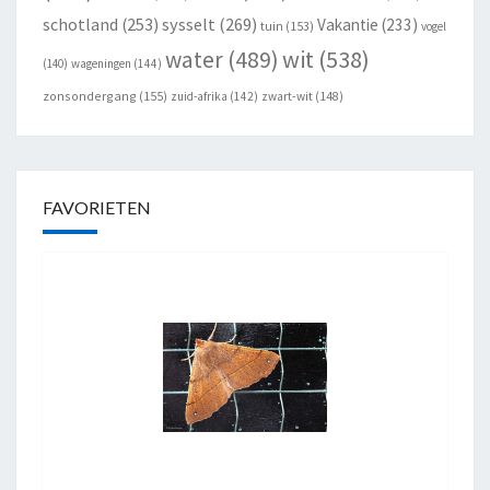
schotland
(253)
sysselt
(269)
Vakantie
(233)
tuin
(153)
vogel
wit
(538)
water
(489)
(140)
wageningen
(144)
zonsondergang
(155)
zuid-afrika
(142)
zwart-wit
(148)
FAVORIETEN