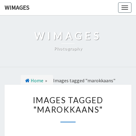
Ga
WIMAGES
Togg
naar
navig
de
content
WIMAGES
Photography
Home
»
Images tagged "marokkaans"
I
IMAGES TAGGED
M
"MAROKKAANS"
A
G
E
S