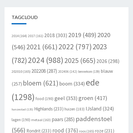
TAGCLOUD
2020
2019
(489)
2018
(303)
2014
(164)
2017
(161)
2022
(797)
2023
2021
(661)
(546)
2024
(988)
(782)
2025
(665)
2026
(298)
202208
(287)
blauw
202010
(165)
202406
(142)
bennekom
(139)
ede
bloem
(621)
boom
(334)
(257)
(1298)
groen
(417)
geel
(353)
food
(190)
IJsland
(324)
Highlands
(233)
huizen
(183)
hanzestad
(135)
paddenstoel
paars
(285)
lagen
(190)
metaal
(163)
(566)
rood
(376)
Rondrit
(233)
roze
(231)
roos
(165)