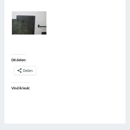
T
A
G
G
E
D
"
Dit delen:
M
A
Delen
R
O
Vind ik leuk:
K
K
A
A
N