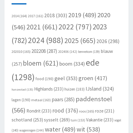
2020
2019
(489)
2018
(303)
2014
(164)
2017
(161)
2022
(797)
2023
2021
(661)
(546)
2024
(988)
(782)
2025
(665)
2026
(298)
202208
(287)
blauw
202010
(165)
202406
(142)
bennekom
(139)
ede
bloem
(621)
boom
(334)
(257)
(1298)
groen
(417)
geel
(353)
food
(190)
IJsland
(324)
Highlands
(233)
huizen
(183)
hanzestad
(135)
paddenstoel
paars
(285)
lagen
(190)
metaal
(163)
(566)
rood
(376)
Rondrit
(233)
roze
(231)
roos
(165)
schotland
(253)
sysselt
(269)
Vakantie
(233)
tuin
(153)
vogel
wit
(538)
water
(489)
(140)
wageningen
(144)