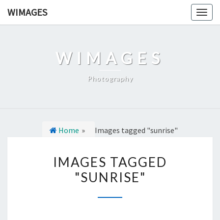
Ga
WIMAGES
Togg
naar
navig
de
content
WIMAGES
Photography
Home
»
Images tagged "sunrise"
I
IMAGES TAGGED
M
"SUNRISE"
A
G
E
S