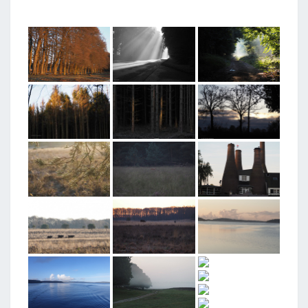
T
A
G
G
E
D
"
S
U
N
R
I
S
E
"