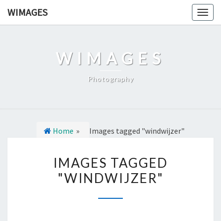
Ga
WIMAGES
Togg
naar
navig
de
content
WIMAGES
Photography
Home
»
Images tagged "windwijzer"
I
IMAGES TAGGED
M
"WINDWIJZER"
A
G
E
S