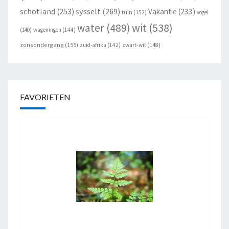
schotland
(253)
sysselt
(269)
Vakantie
(233)
tuin
(152)
vogel
wit
(538)
water
(489)
(140)
wageningen
(144)
zonsondergang
(155)
zuid-afrika
(142)
zwart-wit
(148)
FAVORIETEN