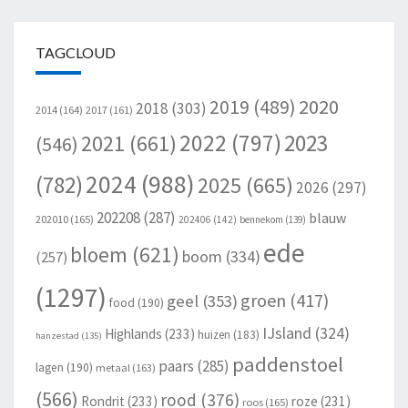
TAGCLOUD
2020
2019
(489)
2018
(303)
2014
(164)
2017
(161)
2022
(797)
2023
2021
(661)
(546)
2024
(988)
(782)
2025
(665)
2026
(297)
202208
(287)
blauw
202010
(165)
202406
(142)
bennekom
(139)
ede
bloem
(621)
boom
(334)
(257)
(1297)
groen
(417)
geel
(353)
food
(190)
IJsland
(324)
Highlands
(233)
huizen
(183)
hanzestad
(135)
paddenstoel
paars
(285)
lagen
(190)
metaal
(163)
(566)
rood
(376)
Rondrit
(233)
roze
(231)
roos
(165)