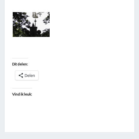
T
A
G
G
E
D
"
Dit delen:
W
I
Delen
N
D
Vind ik leuk:
W
I
J
Z
E